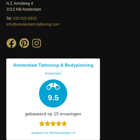
N.Z. Armsteeg 4
1012 NB Amsterdam
Tel.
020 620 6932
info@amsterdam-tattooing.com
Amsterdam Tattooing & Bodypiercing
Amsterdam
9.5
gebaseerd op
15
ervaringen
powered by
klantervaringen.nl