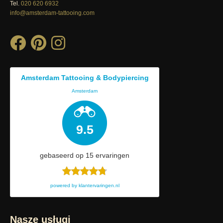
Tel.
020 620 6932
info@amsterdam-tattooing.com
Amsterdam Tattooing & Bodypiercing
Amsterdam
9.5
gebaseerd op
15
ervaringen
powered by
klantervaringen.nl
Nasze usługi